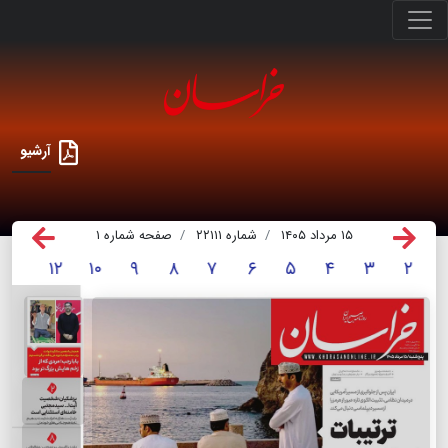
آرشیو
۱۵ مرداد ۱۴۰۵
شماره ۲۲۱۱۱
صفحه شماره ۱
۱۲
۱۰
۹
۸
۷
۶
۵
۴
۳
۲